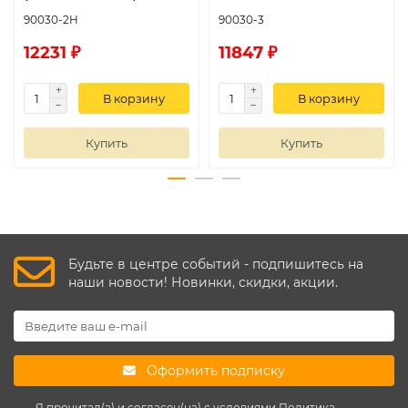
90030-2H
90030-3
12231 ₽
11847 ₽
В корзину
В корзину
Купить
Купить
Будьте в центре событий - подпишитесь на
наши новости! Новинки, скидки, акции.
Оформить подписку
Я прочитал(а) и согласен(на) с условиями
Политика