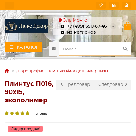
Эль-Монте
+7 (499) 390-87-46
из Регионов
КАТАЛОГ
Дюропрофиль плинтусы/молдинги/карнизы
Плинтус П016,
Пред.товар
След.товар
90х15,
экополимер
1 отзыв
Лидер продаж!