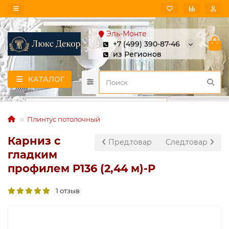
Эль-Монте
+7 (499) 390-87-46
из Регионов
КАТАЛОГ
Плинтус потолочный
Карниз с
Пред.товар
След.товар
гладким
профилем P136 (2,44 м)-P
1 отзыв