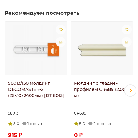
Рекомендуем посмотреть
98013/130 молдинг
Молдинг с гладким
DECOMASTER-2
профилем CR689 (2,00
(25х10х2400мм) [DT 8013]
м)
98013
CR689
5.0
1 отзыв
5.0
2 отзыва
915 ₽
0 ₽