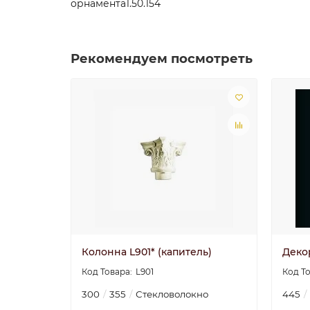
орнамента1.50.154
Рекомендуем посмотреть
Колонна L901* (капитель)
Деко
L901
300
355
Стекловолокно
445