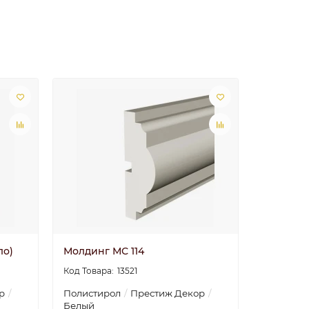
ло)
Молдинг МС 114
13521
р
Полистирол
Престиж Декор
Белый