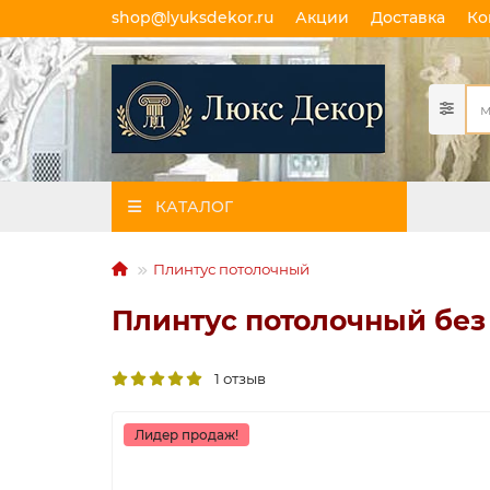
shop@lyuksdekor.ru
Акции
Доставка
Ко
КАТАЛОГ
Плинтус потолочный
Плинтус потолочный без 
1 отзыв
Лидер продаж!