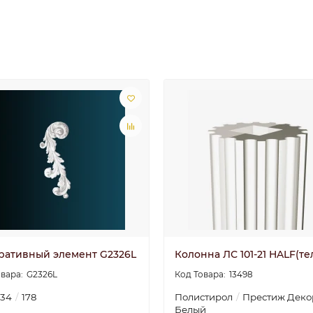
ративный элемент G2326L
Колонна ЛС 101-21 HALF(те
G2326L
13498
34
178
Полистирол
Престиж Деко
Белый