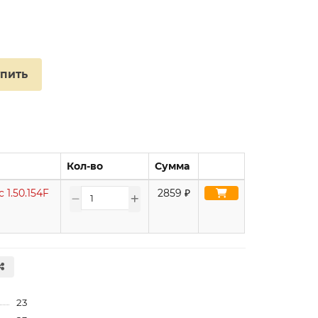
упить
Кол-во
Сумма
1.50.154F
2859
₽
23