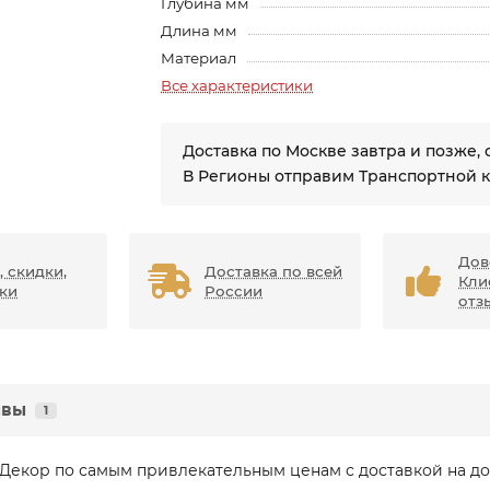
Глубина мм
Длина мм
Материал
Все характеристики
Доставка по Москве завтра и позже, 
В Регионы отправим Транспортной 
Дов
, скидки,
Доставка по всей
Кли
ки
России
отз
ывы
1
 Декор по самым привлекательным ценам с доставкой на до