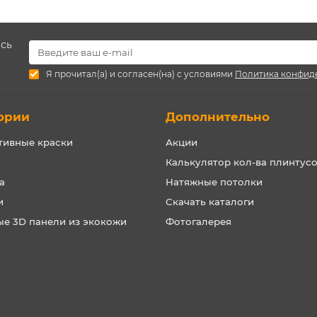
есь
Я прочитал(а) и согласен(на) с условиями
Политика конфид
ории
Дополнительно
тивные краски
Акции
Калькулятор кол-ва плинтус
а
Натяжные потолки
и
Скачать каталоги
ые 3D панели из экокожи
Фотогалерея