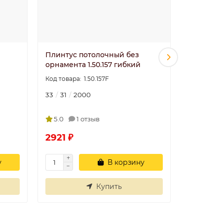
Плинтус потолочный без
Плинтус
орнамента 1.50.157 гибкий
орнамент
1.50.157F
33
31
2000
33
33
5.0
1 отзыв
5.0
2921 ₽
1482 ₽
у
В корзину
Купить