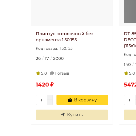
Плинтус потолочный без
DT-8
орнамента 1.50.155
DECO
(115х
1.50.155
26
17
2000
140
5.0
1 отзыв
5.0
1420 ₽
547
В корзину
Купить