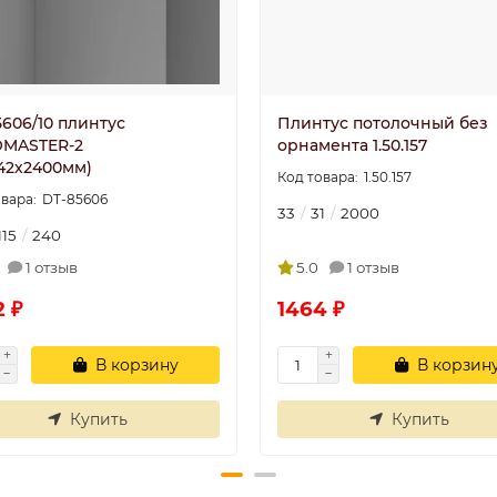
5606/10 плинтус
Плинтус потолочный без
MASTER-2
орнамента 1.50.157
142х2400мм)
1.50.157
DT-85606
33
31
2000
115
240
1 отзыв
5.0
1 отзыв
2 ₽
1464 ₽
В корзину
В корзин
Купить
Купить