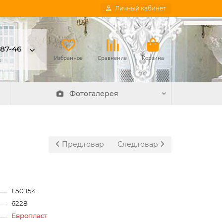
Личный кабинет
-87-46
в
Избранное
Сравнение
Корзина
Фотогалерея
Пред.товар
След.товар
1.50.154
6228
Европласт