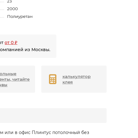
23
2000
Полиуретан
от
от 0 ₽
компанией из Москвы.
ольные
калькулятор
енты, читайте
клея
ывы
м или в офис Плинтус потолочный без