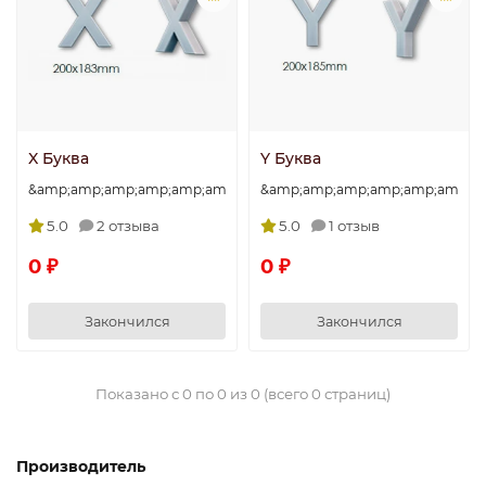
X Буква
Y Буква
&amp;amp;amp;amp;amp;amp;amp;quot;X&amp;amp;amp;amp;amp
&amp;amp;amp;amp;amp;amp;am
5.0
2 отзыва
5.0
1 отзыв
0 ₽
0 ₽
Закончился
Закончился
Показано с 0 по 0 из 0 (всего 0 страниц)
Производитель