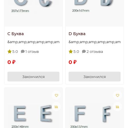
C Буква
D Буква
&amp;amp;amp;amp;amp;amp;amp;quot;C&amp;amp;amp;amp;amp
&amp;amp;amp;amp;amp;amp;am
5.0
1 отзыв
5.0
2 отзыва
0 ₽
0 ₽
Закончился
Закончился