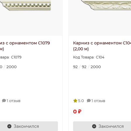
из с орнаментом C1079
Карниз с орнаментом C10
 м)
(2,00 м)
C1079
C104
0
2000
92
92
2000
1 отзыв
5.0
1 отзыв
0 ₽
Закончился
Закончился