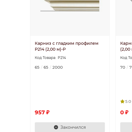
Карниз с гладким профилем
Карн
P214 (2,00 м)-P
(2,00
P214
65
65
2000
70
7
5.0
957 ₽
0 ₽
Закончился