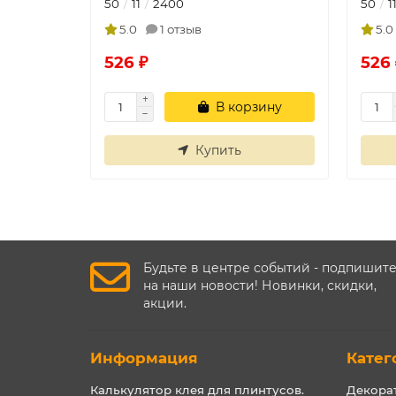
50
11
2400
50
1
5.0
1 отзыв
5.0
526 ₽
526 
В корзину
Купить
Будьте в центре событий - подпишит
на наши новости! Новинки, скидки,
акции.
Информация
Катег
Калькулятор клея для плинтусов.
Декора