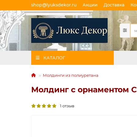
shop@lyuksdekor.ru
Акции
Доставка
Ко
КАТАЛОГ
Молдинги из полиуретана
Молдинг с орнаментом CR
1 отзыв