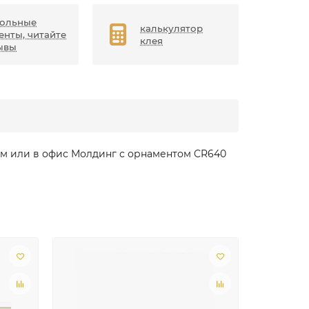
ольные
калькулятор
енты, читайте
клея
ывы
ом или в офис Молдинг с орнаментом CR640