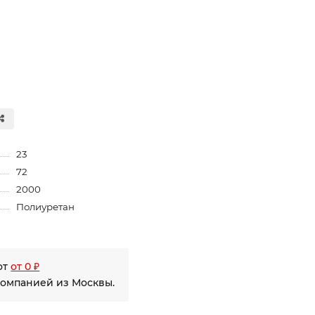
23
72
2000
Полиуретан
от
от 0 ₽
компанией из Москвы.