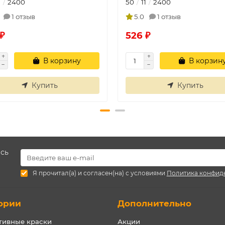
1
2400
50
11
2400
1 отзыв
5.0
1 отзыв
₽
526 ₽
В корзину
В корзин
Купить
Купить
есь
Я прочитал(а) и согласен(на) с условиями
Политика конфид
ории
Дополнительно
тивные краски
Акции