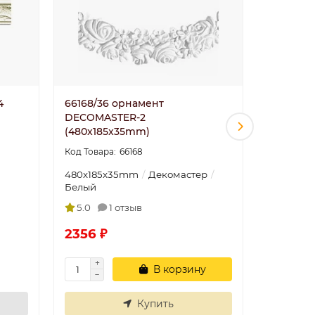
4
66168/36 орнамент
DP 8052 
DECOMASTER-2
(480x185x35mm)
200х200
66168
Белый
480x185x35mm
Декомастер
Белый
5.0
1 отзыв
5.0
2356 ₽
1158 ₽
В корзину
Купить