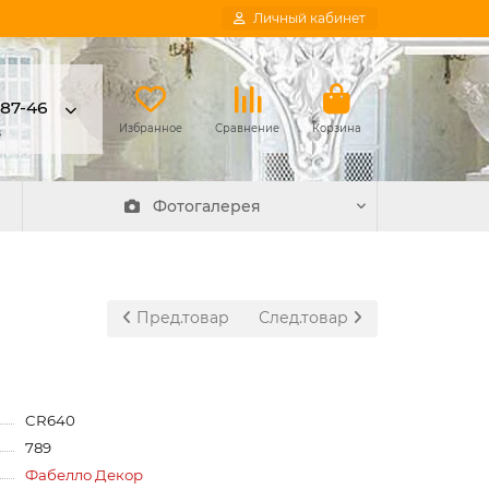
Личный кабинет
-87-46
в
Избранное
Сравнение
Корзина
Фотогалерея
Пред.товар
След.товар
CR640
789
Фабелло Декор