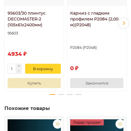
95603/30 плинтус
Карниз с гладким
DECOMASTER-2
профилем P2084 (2,00
(105х61х2400мм)
м)(P2048)
95603
P2084 (P2048)
4934 ₽
0 ₽
В корзину
Купить
Закончился
Похожие товары
Лидер продаж!