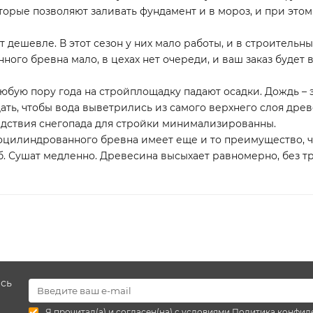
торые позволяют заливать фундамент и в мороз, и при это
т дешевле. В этот сезон у них мало работы, и в строитель
ного бревна мало, в цехах нет очереди, и ваш заказ будет 
 любую пору года на стройплощадку падают осадки. Дождь –
ть, чтобы вода выветрились из самого верхнего слоя древе
едствия снегопада для стройки минимализированны.
цилиндрованного бревна имеет еще и то преимущество, чт
б. Сушат медленно. Древесина высыхает равномерно, без тр
есь
Я прочитал(а) и согласен(на) с условиями
Политика конфид