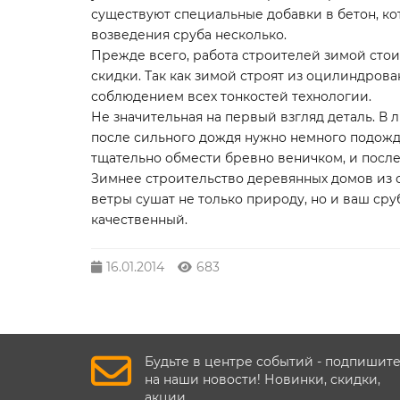
существуют специальные добавки в бетон, ко
возведения сруба несколько.
Прежде всего, работа строителей зимой стои
скидки. Так как зимой строят из оцилиндрован
соблюдением всех тонкостей технологии.
Не значительная на первый взгляд деталь. В
после сильного дождя нужно немного подожда
тщательно обмести бревно веничком, и посл
Зимнее строительство деревянных домов из о
ветры сушат не только природу, но и ваш сру
качественный.
16.01.2014
683
Будьте в центре событий - подпишит
на наши новости! Новинки, скидки,
акции.