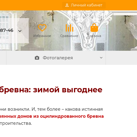
Личный кабинет
-87-46
в
Избранное
Сравнение
Корзина
Фотогалерея
бревна: зимой выгоднее
ни возникли. И, тем более – какова истинная
вянных домов из оцилиндрованного бревна
троительства.