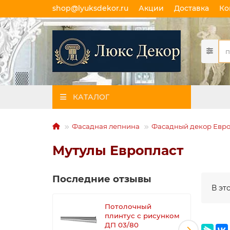
shop@lyuksdekor.ru
Акции
Доставка
Ко
КАТАЛОГ
Фасадная лепнина
Фасадный декор Евро
Мутулы Европласт
Последние отзывы
В эт
Потолочный
плинтус с рисунком
ДП 03/80