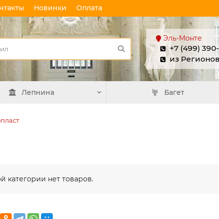
нтакты
Новинки
Оплата
Эль-Монте
+7 (499) 390
из Регионо
Лепнина
Багет
пласт
ой категории нет товаров.
Плинтус
Плинтус
потолочный П 20
потолочный П 
100/40
100/40