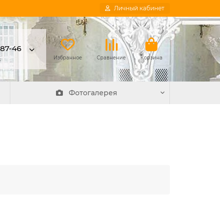
Личный кабинет
-87-46
в
Избранное
Сравнение
Корзина
Фотогалерея
Угол У4 40x40
20
Угол смотрится
классно, советую..