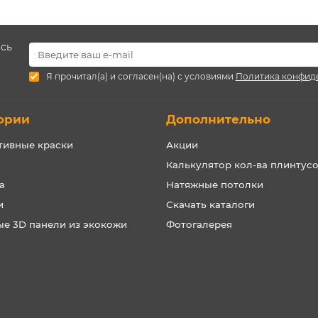
есь
Я прочитал(а) и согласен(на) с условиями
Политика конфид
ории
Дополнительно
тивные краски
Акции
Калькулятор кол-ва плинтус
а
Натяжные потолки
и
Скачать каталоги
ые 3D панели из экокожи
Фотогалерея